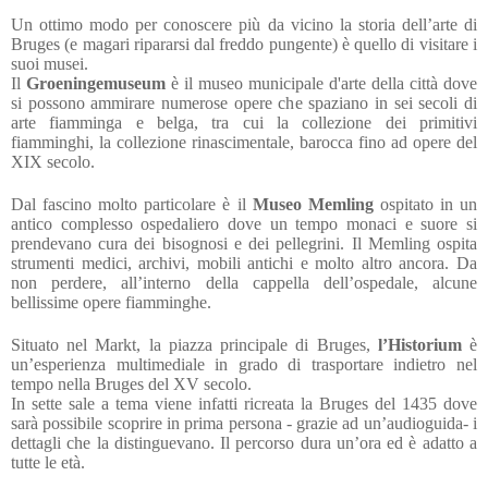
Un ottimo modo per conoscere più da vicino la storia dell’arte di
Bruges (e magari ripararsi dal freddo pungente) è quello di visitare i
suoi musei.
Il
Groeningemuseum
è il museo municipale d'arte della città dove
si possono ammirare numerose opere che spaziano in sei secoli di
arte fiamminga e belga, tra cui la collezione dei primitivi
fiamminghi, la collezione rinascimentale, barocca fino ad opere del
XIX secolo.
Dal fascino molto particolare è il
Museo Memling
ospitato in un
antico complesso ospedaliero dove un tempo monaci e suore si
prendevano cura dei bisognosi e dei pellegrini. Il Memling ospita
strumenti medici, archivi, mobili antichi e molto altro ancora. Da
non perdere, all’interno della cappella dell’ospedale, alcune
bellissime opere fiamminghe.
Situato nel Markt, la piazza principale di Bruges,
l’Historium
è
un’esperienza multimediale in grado di trasportare indietro nel
tempo nella Bruges del XV secolo.
In sette sale a tema viene infatti ricreata la Bruges del 1435 dove
sarà possibile scoprire in prima persona - grazie ad un’audioguida- i
dettagli che la distinguevano. Il percorso dura un’ora ed è adatto a
tutte le età.