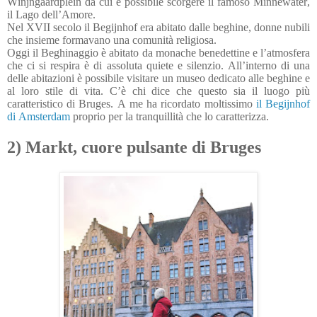
Winjngaardplein da cui è possibile scorgere il famoso Minnewater,
il Lago dell’Amore.
Nel XVII secolo il Begijnhof era abitato dalle beghine, donne nubili
che insieme formavano una comunità religiosa.
Oggi il Beghinaggio è abitato da monache benedettine e l’atmosfera
che ci si respira è di assoluta quiete e silenzio. All’interno di una
delle abitazioni è possibile visitare un museo dedicato alle beghine e
al loro stile di vita. C’è chi dice che questo sia il luogo più
caratteristico di Bruges. A me ha ricordato moltissimo
il Begijnhof
di Amsterdam
proprio per la tranquillità che lo caratterizza.
2) Markt, cuore pulsante di Bruges