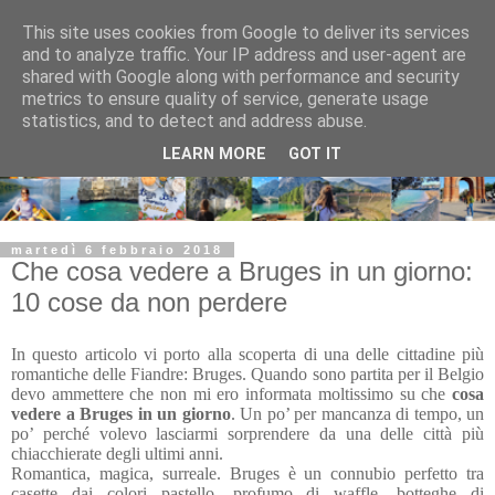
This site uses cookies from Google to deliver its services
and to analyze traffic. Your IP address and user-agent are
shared with Google along with performance and security
metrics to ensure quality of service, generate usage
statistics, and to detect and address abuse.
LEARN MORE
GOT IT
martedì 6 febbraio 2018
Che cosa vedere a Bruges in un giorno:
10 cose da non perdere
In questo articolo vi porto alla scoperta di una delle cittadine più
romantiche delle Fiandre: Bruges. Quando sono partita per il Belgio
devo ammettere che non mi ero informata moltissimo su che
cosa
vedere a Bruges in un giorno
. Un po’ per mancanza di tempo, un
po’ perché volevo lasciarmi sorprendere da una delle città più
chiacchierate degli ultimi anni.
Romantica, magica, surreale. Bruges è un connubio perfetto tra
casette dai colori pastello, profumo di waffle, botteghe di