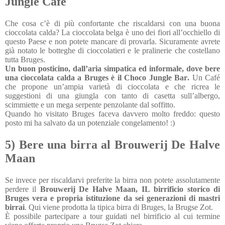
Jungle Cafè
Che cosa c’è di più confortante che riscaldarsi con una buona
cioccolata calda? La cioccolata belga è uno dei fiori all’occhiello di
questo Paese e non potete mancare di provarla. Sicuramente avrete
già notato le botteghe di cioccolatieri e le pralinerie che costellano
tutta Bruges.
Un buon posticino, dall’aria simpatica ed informale, dove bere
una cioccolata calda a Bruges è il Choco Jungle Bar.
Un Café
che propone un’ampia varietà di cioccolata e che ricrea le
suggestioni di una giungla con tanto di casetta sull’albergo,
scimmiette e un mega serpente penzolante dal soffitto.
Quando ho visitato Bruges faceva davvero molto freddo: questo
posto mi ha salvato da un potenziale congelamento! :)
5) Bere una birra al Brouwerij De Halve
Maan
Se invece per riscaldarvi preferite la birra non potete assolutamente
perdere il
Brouwerij De Halve Maan, IL birrificio storico di
Bruges vera e propria istituzione da sei generazioni di mastri
birrai
. Qui viene prodotta la tipica birra di Bruges, la Brugse Zot.
È possibile partecipare a tour guidati nel birrificio al cui termine