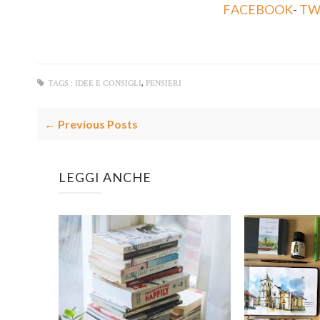
FACEBOOK
-
TW
,
TAGS :
IDEE E CONSIGLI
PENSIERI
← Previous Posts
LEGGI ANCHE