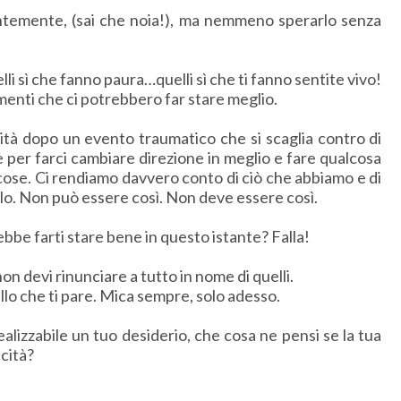
temente, (sai che noia!), ma nemmeno sperarlo senza
lli sì che fanno paura…quelli sì che ti fanno sentite vivo!
iamenti che ci potrebbero far stare meglio.
ità dopo un evento traumatico che si scaglia contro di
 per farci cambiare direzione in meglio e fare qualcosa
e cose. Ci rendiamo davvero conto di ciò che abbiamo e di
o. Non può essere così. Non deve essere così.
bbe farti stare bene in questo istante? Falla!
on devi rinunciare a tutto in nome di quelli.
llo che ti pare. Mica sempre, solo adesso.
lizzabile un tuo desiderio, che cosa ne pensi se la tua
icità?