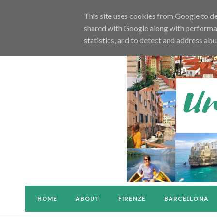
This site uses cookies from Google to del
shared with Google along with performanc
statistics, and to detect and address abu
HOME
ABOUT
FIRENZE
BARCELLONA