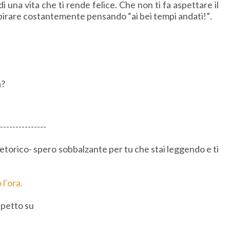
i una vita che ti rende felice. Che non ti fa aspettare il
spirare costantemente pensando “ai bei tempi andati!”.
a?
---------------
retorico- spero sobbalzante per tu che stai leggendo e ti
l'ora.
spetto su