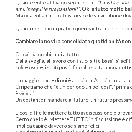
Quante volte abbiamo sentito dire:
“La vita è una.
ami, insegui le tue passioni!”.
Ok, è tutto molto bel
Ma una volta chiuso il discorso o lo smartphone dove
Quanti mettono in pratica quei mantra pieni di buon
Cambiare la nostra consolidata quotidianità non è d
Ormai siamo abituati a tutto.
Dalla sveglia, al lavoro con i suoi alti e bassi, ai soli
solite uscite, i soliti posti, fino alla solita buonanot
La maggior parte di noi è annoiata. Annoiata dalla pr
Ci ripetiamo che “è un periodo un po’ così”, “prima o 
è vicina”.
Un costante rimandare al futuro, un futuro prossimo
È così difficile mettere tutto in discussione e prov
Certo che lo è. Mettere TUTTO in discussione è diff
Implica capire davvero se siamo felici.