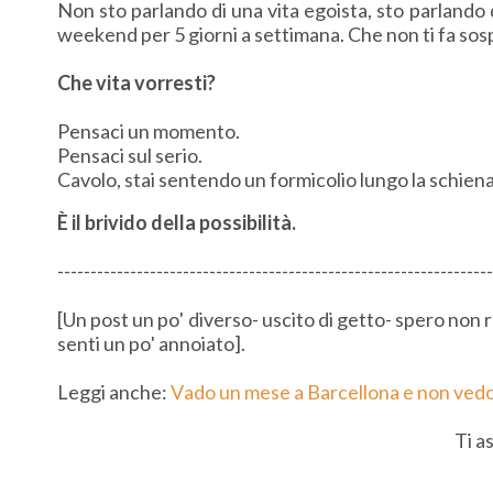
Non sto parlando di una vita egoista, sto parlando d
weekend per 5 giorni a settimana. Che non ti fa so
Che vita vorresti?
Pensaci un momento.
Pensaci sul serio.
Cavolo, stai sentendo un formicolio lungo la schien
È il brivido della possibilità.
------------------------------------------------------------------
[Un post un po' diverso- uscito di getto- spero non 
senti un po' annoiato].
Leggi anche:
Vado un mese a Barcellona e non vedo 
Ti a