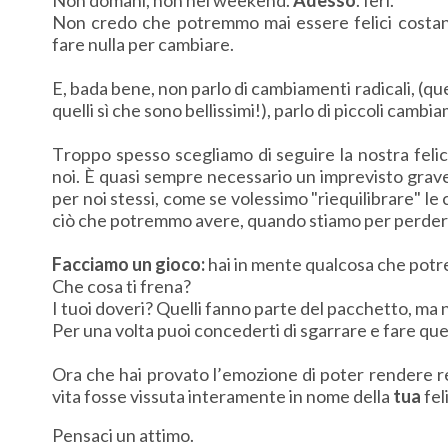
Non domani, non nel weekend.
Adesso
. Ieri.
Non credo che potremmo mai essere felici costan
fare nulla per cambiare.
E, bada bene, non parlo di cambiamenti radicali, (que
quelli sì che sono bellissimi!), parlo di piccoli camb
Troppo spesso scegliamo di seguire la nostra felic
noi. È quasi sempre necessario un imprevisto grave
per noi stessi, come se volessimo "riequilibrare" l
ciò che potremmo avere, quando stiamo per perderl
Facciamo un gioco:
hai in mente qualcosa che potre
Che cosa ti frena?
I tuoi doveri? Quelli fanno parte del pacchetto, ma n
Per una volta puoi concederti di sgarrare e fare que
Ora che hai provato l’emozione di poter rendere rea
vita fosse vissuta interamente in nome della
tua
fel
Pensaci un attimo.